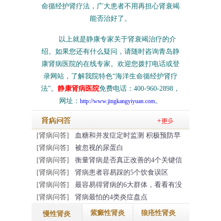
命循经护肾疗法，广大患者不用再担心肾衰竭
能否治好了。
以上就是静康专家关于肾衰竭治疗的介
绍。如果您还有什么疑问，请随时咨询青岛静
康肾病医院的在线专家。欢迎您拨打电话或登
录网站，了解我院特色“海洋生命循经护肾疗
法”。
静康肾病医院
免费电话：400-960-2898，
网址：
。
http://www.jingkangyiyuan.com
[肾病问答]
血糖和并发症定时监测 积极预防早
[肾病问答]
被忽视的尿蛋白
[肾病问答]
衡量肾病是否真正改善的4个关键信
[肾病问答]
肾病患者容易踩的5个饮食误区
[肾病问答]
最容易得肾病的6大群体，看看有没
[肾病问答]
肾病最怕的4类炎症盘点
紫癜性肾炎
狼疮性肾炎
慢性肾炎