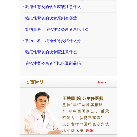
· 慢性肾脏病患者通常需要警惕高钾血症
· 得了过敏性紫癜肾炎的话那怎么治疗
· 狼疮性肾炎的饮食应该注意什么
· 肾炎患者如何避免患上尿毒症呢？
· 吃香椿致老人紫癜肾炎复发，还有哪些“发...
· 狼疮性肾炎的饮食原则有哪些
· 慢性肾小球肾炎能根治吗？
· 吃冬瓜缓解儿童紫癜性肾炎
· 肾病百科：狼疮性肾炎患者忌吃什么
· 哪些慢性肾炎患者不宜怀孕？
· 紫癜性肾炎患者怀孕后会影响病情吗？
· 肾病百科：狼疮性肾炎吃什么好
· 慢性肾炎患者能吃豆类食品吗？
· 肾病百科：紫癜肾炎患者哪些不能吃
· 狼疮性肾炎的饮食应注意什么
· 慢性肾炎患者能吃牛肉吗
· 儿童过敏性紫癜肾炎的调养护理
· 狼疮性肾炎患者可以吃豆制品吗
王铁民 院长/主任医师
坚持“辨证与辨病相结
合”的中西医论点，“继承
不泥古，弘扬不离宗”，
充分发挥中医特色诊疗技
术和临床技
[详细]