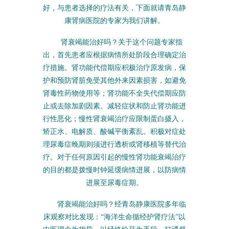
好，与患者选择的疗法有关，下面就请青岛静
康肾病医院的专家为我们讲解。
肾衰竭能治好吗？关于这个问题专家指
出，首先患者应根据病情所处阶段合理确定治
疗措施。肾功能代偿期应积极治疗原发病，保
护和预防肾脏免受其他外来因素损害，如避免
肾毒性药物使用等；肾功能不全失代偿期应防
止或去除加剧因素。减轻症状和防止肾功能进
行性恶化；慢性肾衰竭治疗应限制蛋白摄入，
矫正水、电解质、酸碱平衡紊乱。积极对症处
理尿毒症晚期则须进行透析或肾移植等替代治
疗。对于任何原因引起的慢性肾功能衰竭治疗
的目的都是拨慢时钟延缓病情进展，以防病情
进展至尿毒症期。
肾衰竭能治好吗？经青岛静康医院多年临
床观察对比发现：“海洋生命循经护肾疗法”以