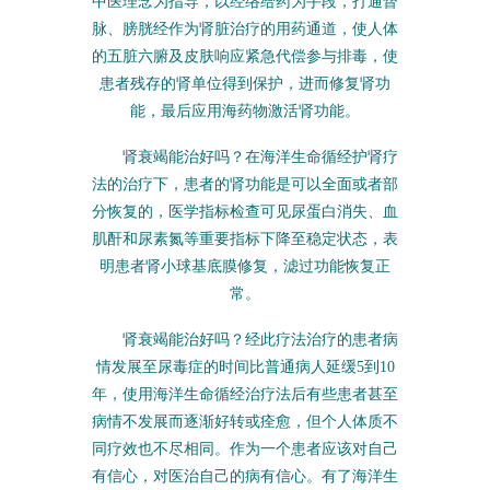
中医理念为指导，以经络给药为手段，打通督
脉、膀胱经作为肾脏治疗的用药通道，使人体
的五脏六腑及皮肤响应紧急代偿参与排毒，使
患者残存的肾单位得到保护，进而修复肾功
能，最后应用海药物激活肾功能。
肾衰竭能治好吗？在海洋生命循经护肾疗
法的治疗下，患者的肾功能是可以全面或者部
分恢复的，医学指标检查可见尿蛋白消失、血
肌酐和尿素氮等重要指标下降至稳定状态，表
明患者肾小球基底膜修复，滤过功能恢复正
常。
肾衰竭能治好吗？经此疗法治疗的患者病
情发展至尿毒症的时间比普通病人延缓5到10
年，使用海洋生命循经治疗法后有些患者甚至
病情不发展而逐渐好转或痊愈，但个人体质不
同疗效也不尽相同。作为一个患者应该对自己
有信心，对医治自己的病有信心。有了海洋生