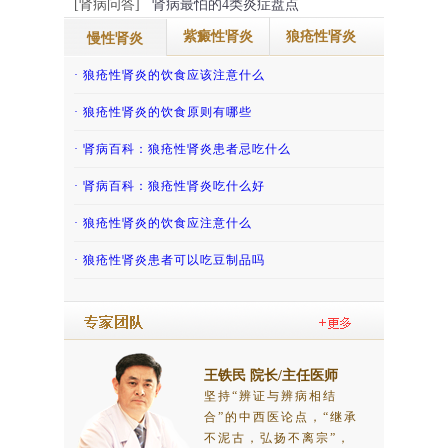
[肾病问答]
肾病最怕的4类炎症盘点
紫癜性肾炎
狼疮性肾炎
慢性肾炎
· 慢性肾脏病患者通常需要警惕高钾血症
· 得了过敏性紫癜肾炎的话那怎么治疗
· 狼疮性肾炎的饮食应该注意什么
· 肾炎患者如何避免患上尿毒症呢？
· 吃香椿致老人紫癜肾炎复发，还有哪些“发...
· 狼疮性肾炎的饮食原则有哪些
· 慢性肾小球肾炎能根治吗？
· 吃冬瓜缓解儿童紫癜性肾炎
· 肾病百科：狼疮性肾炎患者忌吃什么
· 哪些慢性肾炎患者不宜怀孕？
· 紫癜性肾炎患者怀孕后会影响病情吗？
· 肾病百科：狼疮性肾炎吃什么好
· 慢性肾炎患者能吃豆类食品吗？
· 肾病百科：紫癜肾炎患者哪些不能吃
· 狼疮性肾炎的饮食应注意什么
· 慢性肾炎患者能吃牛肉吗
· 儿童过敏性紫癜肾炎的调养护理
· 狼疮性肾炎患者可以吃豆制品吗
王铁民 院长/主任医师
坚持“辨证与辨病相结
合”的中西医论点，“继承
不泥古，弘扬不离宗”，