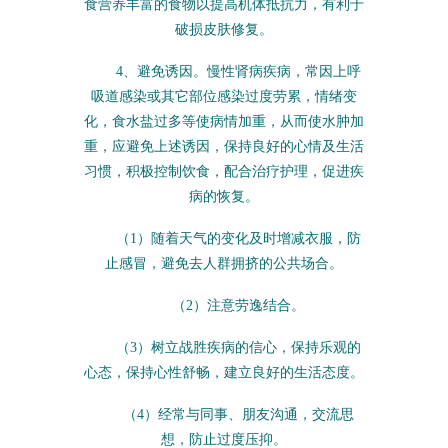
食营养丰富的食物以提高机体抵抗力，有利于
破损皮肤修复。
4、避免诱因。慢性肾病疾病，常因上呼
吸道感染或其它部位感染过度劳累，情绪变
化，食水盐过多等使病情加重，从而使水肿加
重，应避免上述诱因，保持良好的心情及生活
习惯，积极控制饮食，配合治疗护理，促进疾
病的恢复。
（1）随着天气的变化及时增减衣服，防
止感冒，避免去人群拥挤的公共场合。
（2）注意劳逸结合。
（3）树立战胜疾病的信心，保持乐观的
心态，保持心性舒畅，建立良好的生活态度。
（4）经常与同事、朋友沟通，交流思
想，防止过度压抑。