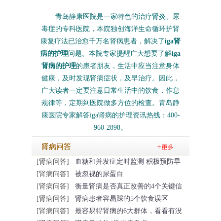
青岛静康医院是一家特色的治疗肾炎、尿
毒症的专科医院，本院独创海洋生命循环护肾
康复疗法已治愈千万名肾病患者，解决了
iga肾
病的护理
问题。本院专家提醒广大想要了解
iga
肾病的护理
的患者朋友，生活中应当注意身体
健康，及时发现肾病症状，及早治疗。因此，
广大读者一定要注意日常生活中的饮食，作息
规律等，定期到医院做多方位的检查。青岛静
康医院专家解答iga肾病的护理资讯热线：400-
960-2898。
[肾病问答]
血糖和并发症定时监测 积极预防早
[肾病问答]
被忽视的尿蛋白
[肾病问答]
衡量肾病是否真正改善的4个关键信
[肾病问答]
肾病患者容易踩的5个饮食误区
[肾病问答]
最容易得肾病的6大群体，看看有没