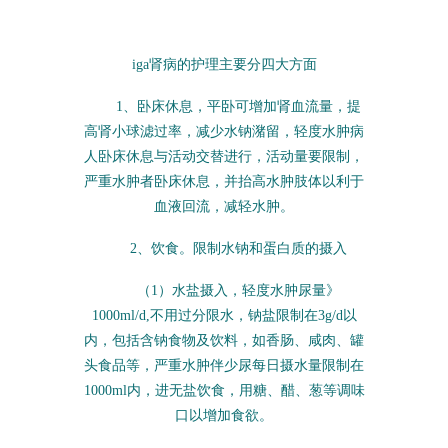
iga肾病的护理主要分四大方面
1、卧床休息，平卧可增加肾血流量，提
高肾小球滤过率，减少水钠潴留，轻度水肿病
人卧床休息与活动交替进行，活动量要限制，
严重水肿者卧床休息，并抬高水肿肢体以利于
血液回流，减轻水肿。
2、饮食。限制水钠和蛋白质的摄入
（1）水盐摄入，轻度水肿尿量》
1000ml/d,不用过分限水，钠盐限制在3g/d以
内，包括含钠食物及饮料，如香肠、咸肉、罐
头食品等，严重水肿伴少尿每日摄水量限制在
1000ml内，进无盐饮食，用糖、醋、葱等调味
口以增加食欲。