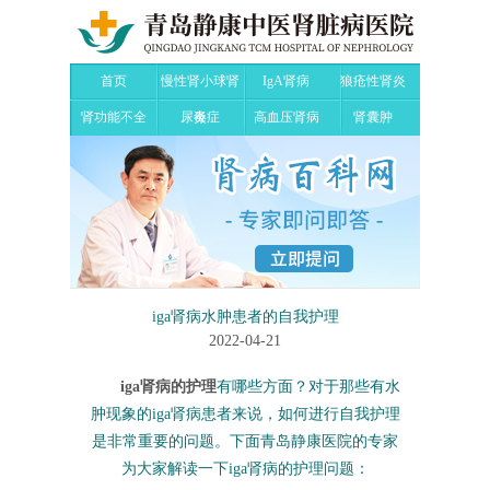
首页
慢性肾小球肾
IgA肾病
狼疮性肾炎
肾功能不全
尿毒症
炎
高血压肾病
肾囊肿
iga肾病水肿患者的自我护理
2022-04-21
iga肾病的护理
有哪些方面？对于那些有水
肿现象的iga肾病患者来说，如何进行自我护理
是非常重要的问题。下面青岛静康医院的专家
为大家解读一下iga肾病的护理问题：