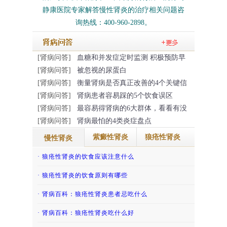
静康医院专家解答慢性肾炎的治疗相关问题咨
询热线：400-960-2898。
[肾病问答]
血糖和并发症定时监测 积极预防早
[肾病问答]
被忽视的尿蛋白
[肾病问答]
衡量肾病是否真正改善的4个关键信
[肾病问答]
肾病患者容易踩的5个饮食误区
[肾病问答]
最容易得肾病的6大群体，看看有没
[肾病问答]
肾病最怕的4类炎症盘点
紫癜性肾炎
狼疮性肾炎
慢性肾炎
· 慢性肾脏病患者通常需要警惕高钾血症
· 得了过敏性紫癜肾炎的话那怎么治疗
· 狼疮性肾炎的饮食应该注意什么
· 肾炎患者如何避免患上尿毒症呢？
· 吃香椿致老人紫癜肾炎复发，还有哪些“发...
· 狼疮性肾炎的饮食原则有哪些
· 慢性肾小球肾炎能根治吗？
· 吃冬瓜缓解儿童紫癜性肾炎
· 肾病百科：狼疮性肾炎患者忌吃什么
· 哪些慢性肾炎患者不宜怀孕？
· 紫癜性肾炎患者怀孕后会影响病情吗？
· 肾病百科：狼疮性肾炎吃什么好