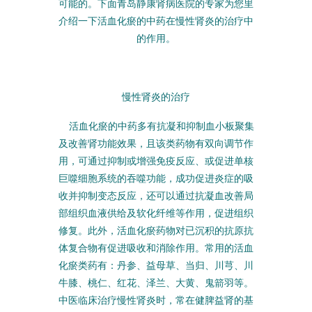
可能的。下面青岛静康肾病医院的专家为您里
介绍一下活血化瘀的中药在慢性肾炎的治疗中
的作用。
慢性肾炎的治疗
活血化瘀的中药多有抗凝和抑制血小板聚集
及改善肾功能效果，且该类药物有双向调节作
用，可通过抑制或增强免疫反应、或促进单核
巨噬细胞系统的吞噬功能，成功促进炎症的吸
收并抑制变态反应，还可以通过抗凝血改善局
部组织血液供给及软化纤维等作用，促进组织
修复。此外，活血化瘀药物对已沉积的抗原抗
体复合物有促进吸收和消除作用。常用的活血
化瘀类药有：丹参、益母草、当归、川芎、川
牛膝、桃仁、红花、泽兰、大黄、鬼箭羽等。
中医临床治疗慢性肾炎时，常在健脾益肾的基