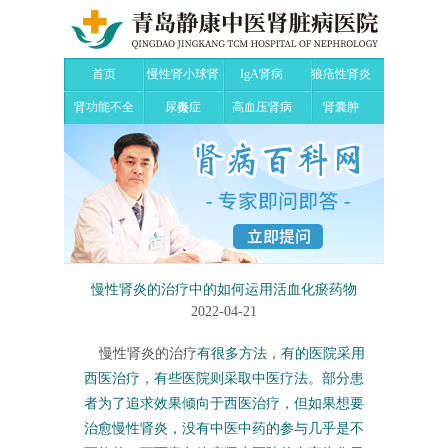
首页
慢性肾小球肾
IgA肾病
狼疮性肾炎
肾功能不全
尿毒症
炎
高血压肾病
肾囊肿
慢性肾炎的治疗中的如何运用活血化瘀药物
2022-04-21
慢性肾炎的治疗
有很多方法，有的医院采用
西医治疗，有些医院则采取中医疗法。部分患
者为了追求效果倾向于西医治疗，但如果想要
治愈慢性肾炎，没有中医中药的参与几乎是不