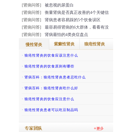
[肾病问答]
被忽视的尿蛋白
[肾病问答]
衡量肾病是否真正改善的4个关键信
[肾病问答]
肾病患者容易踩的5个饮食误区
[肾病问答]
最容易得肾病的6大群体，看看有没
[肾病问答]
肾病最怕的4类炎症盘点
紫癜性肾炎
狼疮性肾炎
慢性肾炎
· 慢性肾脏病患者通常需要警惕高钾血症
· 得了过敏性紫癜肾炎的话那怎么治疗
· 狼疮性肾炎的饮食应该注意什么
· 肾炎患者如何避免患上尿毒症呢？
· 吃香椿致老人紫癜肾炎复发，还有哪些“发...
· 狼疮性肾炎的饮食原则有哪些
· 慢性肾小球肾炎能根治吗？
· 吃冬瓜缓解儿童紫癜性肾炎
· 肾病百科：狼疮性肾炎患者忌吃什么
· 哪些慢性肾炎患者不宜怀孕？
· 紫癜性肾炎患者怀孕后会影响病情吗？
· 肾病百科：狼疮性肾炎吃什么好
· 慢性肾炎患者能吃豆类食品吗？
· 肾病百科：紫癜肾炎患者哪些不能吃
· 狼疮性肾炎的饮食应注意什么
· 慢性肾炎患者能吃牛肉吗
· 儿童过敏性紫癜肾炎的调养护理
· 狼疮性肾炎患者可以吃豆制品吗