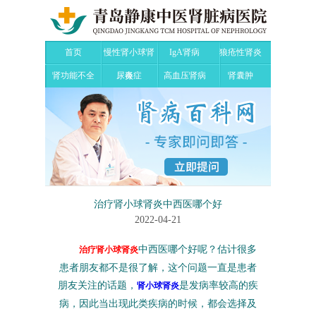
首页
慢性肾小球肾
IgA肾病
狼疮性肾炎
肾功能不全
尿毒症
炎
高血压肾病
肾囊肿
治疗肾小球肾炎中西医哪个好
2022-04-21
中西医哪个好呢？估计很多
治疗肾小球肾炎
患者朋友都不是很了解，这个问题一直是患者
朋友关注的话题，
是发病率较高的疾
肾小球肾炎
病，因此当出现此类疾病的时候，都会选择及