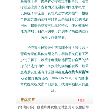
膜清理干净，提高肾小球滤过率的目的。这套
疗法还应用了古老而又先进的时间医学概念，
以传统子午流注、灵龟八法学说为指导，根据
个体差异准确选择肺脾肾三条经脉开穴的时辰
用药，根据药物皆有归经的特点，使药效吸收
能力增加，副作用减弱，起到事半功倍的治疗
效果，疗效显着。
治疗肾小球肾炎中西医哪个好？通过以上
肾病专家的具体介绍之后，相信朋友们有了不
少的了解了，希望患者能够选择适合自己的治
疗方法进行治疗，有效控制病情的发展。如果
患者朋友们还有什么疑问请
点击在线专家咨询
或者拨打免费热线：400-960-2898。青岛静康
肾病医院祝大家早日康复，找回幸福快乐的生
活。
[肾病问答]
血糖和并发症定时监测 积极预防早