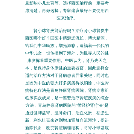
且影响小儿发育等。选择西医治疗前一定要考
虑清楚，再做选择，专家建议最好不要使用西
医来治疗。
肾小球肾炎能治好吗？治疗肾小球肾炎中
西医哪个好？国医中药源远流长，博大精深，
给我们中华民族，增光添彩，造福着一代代的
中华儿女，也传播到了海外，为世界人民的健
康发挥着重要作用。中医认为，肾乃先天之
本，是保持身体康健的重要器官，因此选择合
适的治疗方法对于肾病患者异常关键，同时也
是因为中医的强大好多病痛得以消除，中医肾
病特色疗法是青岛静康肾病医院，肾病专家组
临床实践成果，是一整套治疗肾脏疾病的综合
方法，青岛静康肾病医院的“循经护肾疗法”是
通过健脾益肾、温补命门、活血化淤、祛淤生
新、利水排毒来达到增加肾脏血流灌注，促进
新陈代谢，改变肾脏病理结构，将肾小球基底